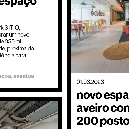
a espaço
rk SITIO,
urar um novo
e 350 mil
de, próxima do
lência para
aços
eventos
01.03.2023
novo espa
aveiro co
200 posto