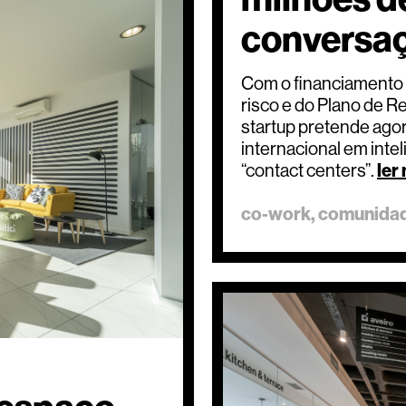
conversaç
Com o financiamento 
risco e do Plano de R
startup pretende agor
internacional em inteli
“contact centers”.
ler
co-work
comunida