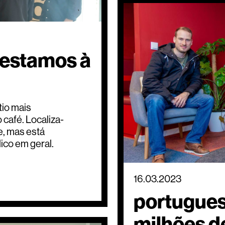
 e estamos à
tio mais
o café. Localiza-
e, mas está
lico em geral.
16.03.2023
portuguesa
milhões d