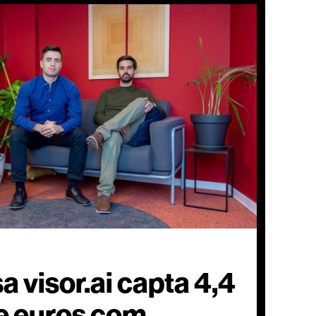
 visor.ai capta 4,4
e euros com