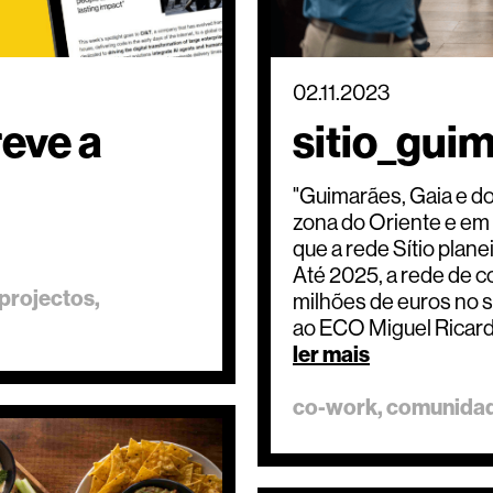
02.11.2023
reve a
sitio_guim
"Guimarães, Gaia e d
zona do Oriente e em
que a rede Sítio plane
Até 2025, a rede de co
projectos
milhões de euros no 
ao ECO Miguel Ricardo
ler mais
co-work
comunida