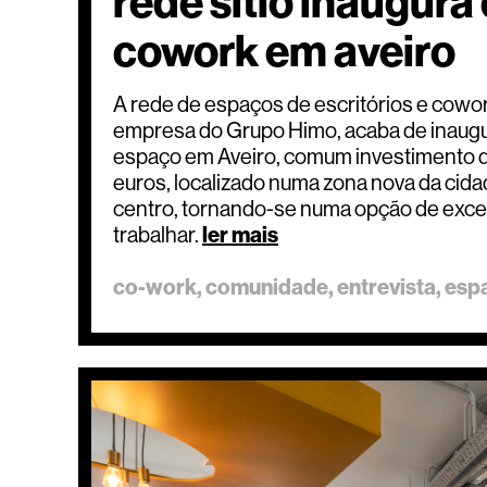
rede sitio inaugur
cowork em aveiro
A rede de espaços de escritórios e cowo
empresa do Grupo Himo, acaba de inaug
espaço em Aveiro, comum investimento d
euros, localizado numa zona nova da cida
centro, tornando-se numa opção de exce
trabalhar.
ler mais
co-work
comunidade
entrevista
esp