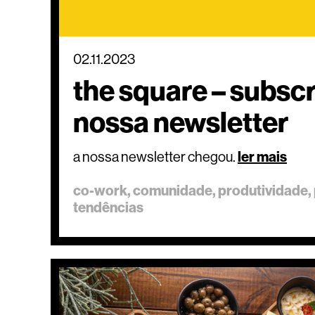
02.11.2023
the square – subsc
nossa newsletter
a nossa newsletter chegou.
ler mais
co-work
comunidade
produtividade
tendências