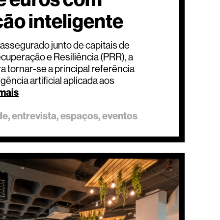
ão inteligente
assegurado junto de capitais de
ecuperação e Resiliência (PRR), a
a tornar-se a principal referência
gência artificial aplicada aos
 mais
de
entrevista
espaços
eventos