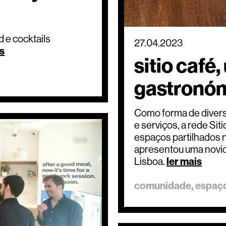
 e cocktails
27.04.2023
is
sitio café
gastronóm
Como forma de diversi
e serviços, a rede Si
espaços partilhados 
apresentou uma novida
Lisboa.
ler mais
comunidade
espaç