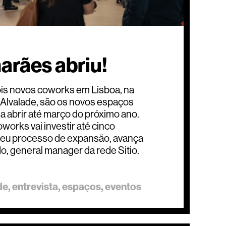
arães abriu!
ois novos coworks em Lisboa, na
 Alvalade, são os novos espaços
ia abrir até março do próximo ano.
works vai investir até cinco
seu processo de expansão, avança
, general manager da rede Sitio.
de
entrevista
espaços
eventos