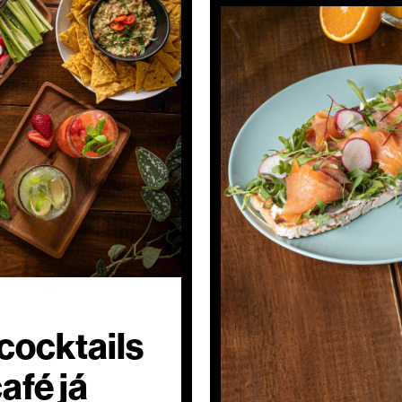
cocktails
afé já