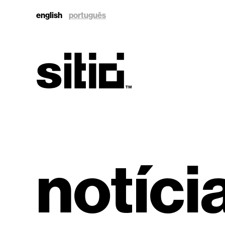
english
português
sitio
notíci
sitio