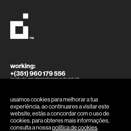
working:
+(351) 960 179 556
(custo de uma chamada para rede móvel)
living:
+(351) 915 394 886
usamos cookies para melhorar a tua
(custo de uma chamada para rede móvel)
experiência. ao continuares a visitar este
website, estás a concordar com o uso de
cookies. para obteres mais informações,
consulta a nossa
política de cookies
.