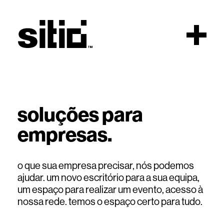
Topo
soluções para
empresas.
sitio
o que sua empresa precisar, nós podemos
ajudar. um novo escritório para a sua equipa,
um espaço para realizar um evento, acesso à
nossa rede. temos o espaço certo para tudo.