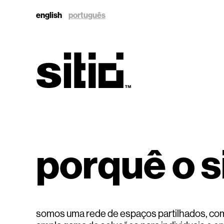
english
português
sitio
porquê o si
sitio
somos uma rede de espaços partilhados, com