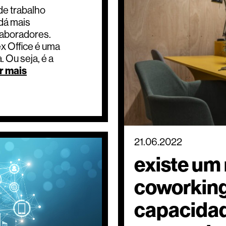
de trabalho
dá mais
olaboradores.
ex Office é uma
. Ou seja, é a
er mais
21.06.2022
existe um
coworking
capacidad