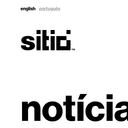
english
português
sitio
notíci
sitio