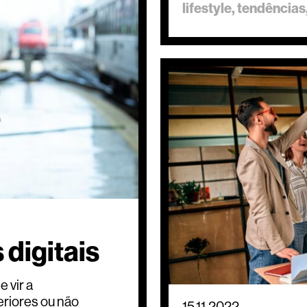
lifestyle
tendências
 digitais
 vir a
eriores ou não
15.11.2022