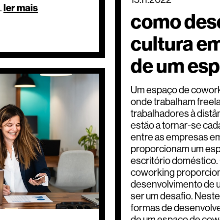
.
ler mais
como des
cultura em
de um esp
Um espaço de coworki
onde trabalham freel
trabalhadores à dist
estão a tornar-se ca
entre as empresas em
proporcionam um espa
escritório doméstico
coworking proporcion
desenvolvimento de u
ser um desafio. Nest
formas de desenvolver
de um espaço de cow