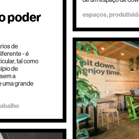
o poder
espaços
produtivi
rios de
ferente - é
cular, tal como
ípio de
 sem a
de uma grande
rabalho