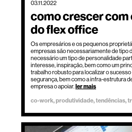
03.11.2022
como crescer com 
do flex office
Os empresários e os pequenos proprietá
empresas são necessariamente de tipo di
necessário um tipo de personalidade parti
interesse, inspiração, bem como um princ
trabalho robusto para localizar o sucesso
segurança, bem como a infra-estrutura 
empresa o apoiar.
ler mais
co-work
produtividade
tendências
t