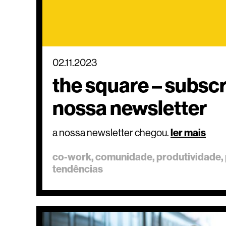
02.11.2023
the square – subsc
nossa newsletter
a nossa newsletter chegou.
ler mais
co-work
comunidade
produtividade
tendências