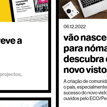
06.12.2022
vão nasce
reve a
para nóma
descubra 
novo visto
projectos
A criação de comunid
o país, especialmente 
sucesso do novo vist
ouvidos pelo ECO/Pe