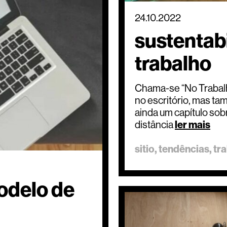
24.10.2022
sustentabi
trabalho
Chama-se “No Trabalh
no escritório, mas ta
ainda um capítulo sob
distância
ler mais
sitio
tendências
tr
modelo de