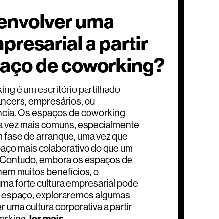
envolver uma
presarial a partir
aço de coworking?
ng é um escritório partilhado
ancers, empresários, ou
ância. Os espaços de coworking
da vez mais comuns, especialmente
 fase de arranque, uma vez que
ço mais colaborativo do que um
. Contudo, embora os espaços de
em muitos benefícios, o
ma forte cultura empresarial pode
e espaço, exploraremos algumas
 uma cultura corporativa a partir
orking.
ler mais