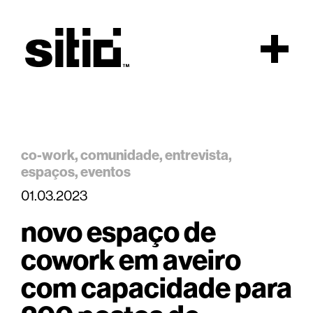
Topo
co-work
comunidade
entrevista
espaços
eventos
01.03.2023
sitio
novo espaço de
cowork em aveiro
com capacidade para