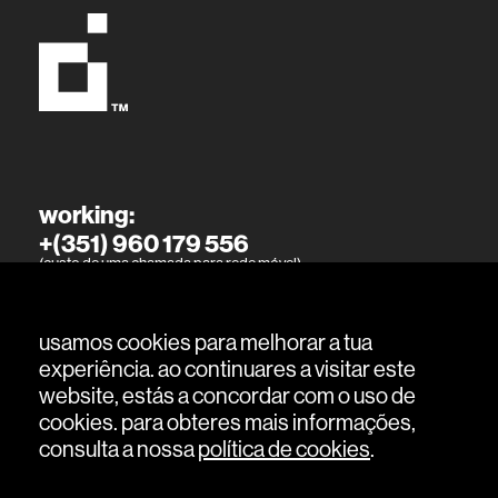
working:
+(351) 960 179 556
(custo de uma chamada para rede móvel)
living:
+(351) 915 394 886
usamos cookies para melhorar a tua
(custo de uma chamada para rede móvel)
experiência. ao continuares a visitar este
website, estás a concordar com o uso de
cookies. para obteres mais informações,
consulta a nossa
política de cookies
.