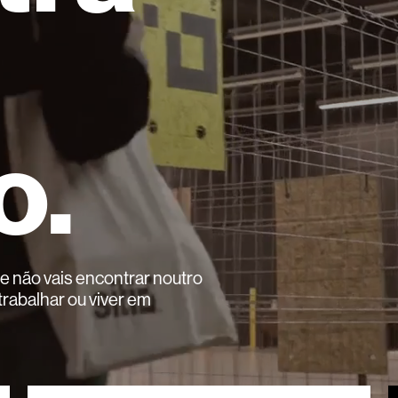
o.
 não vais encontrar noutro
trabalhar ou viver em