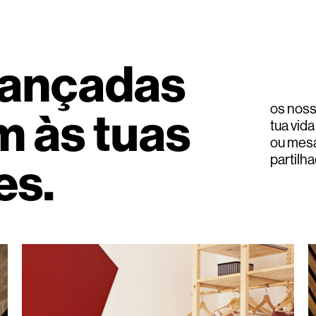
vançadas
os noss
 às tuas
tua vida
ou mesa
partilh
es.