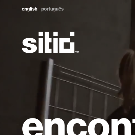
english
português
sitio
encon
sitio