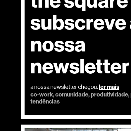
the square
subscreve 
nossa
newsletter
ler mais
a nossa newsletter chegou.
co-work
comunidade
produtividade
tendências