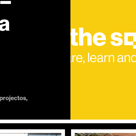
 –
a
projectos