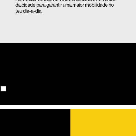
da cidade para garantir uma maior mobilidade no
teu dia-a-dia.
.