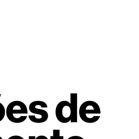
Topo
ões de