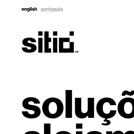
english
português
sitio
soluç
sitio