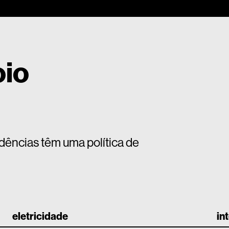
oio
dências têm uma política de
eletricidade
in