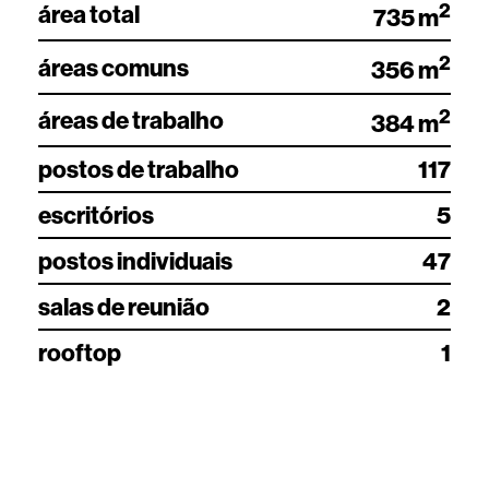
2
área total
735 m
2
áreas comuns
356 m
2
áreas de trabalho
384 m
postos de trabalho
117
escritórios
5
postos individuais
47
salas de reunião
2
rooftop
1