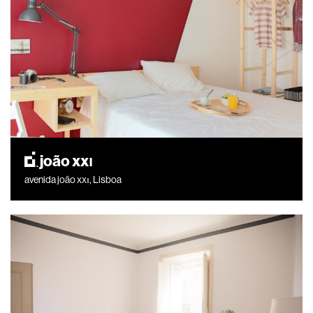
joão xxı
avenida joão xxı, Lisboa