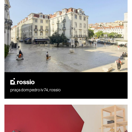
rossio
praça dom pedro iv 74, rossio