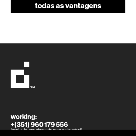
todas as vantagens
working:
+(351) 960 179 556
(custo de uma chamada para rede móvel)